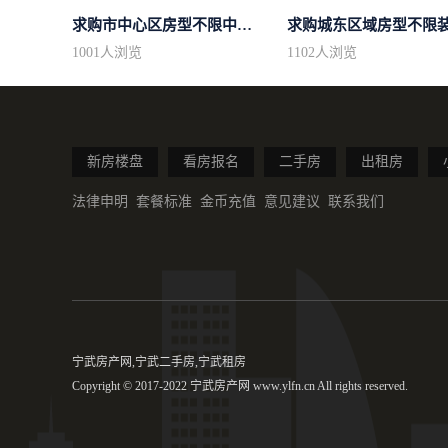
求购市中心区房型不限中档装修
1001
人浏览
1102
人浏览
新房楼盘
看房报名
二手房
出租房
法律申明
套餐标准
金币充值
意见建议
联系我们
宁武房产网,宁武二手房,宁武租房
Copyright © 2017-2022 宁武房产网 www.ylfn.cn All rights reserved.