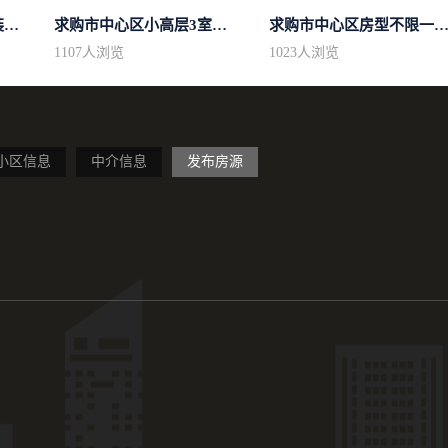
求购城东区域房型不限装修不限
求购市中心区小高层3室精致装修
求购市中心区房型不限一室一厅一卫简.
1107
人浏览
1023
人浏览
小区信息
中介信息
发布房源